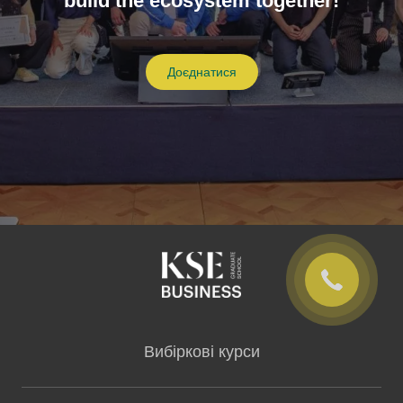
build the ecosystem together!
Доєднатися
Вибіркові курси