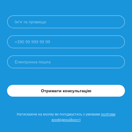
Весною наступного року ми плануємо
тестувати вже готові чи удосконалені продукти
на полігонах та в реальних умовах», —
підсумував результати Demining Bootcamp
заступник Міністра економіки Ігор
Безкаравайний
.
Нагадаємо, що учасники програми матимуть
змогу скласти індивідуальну дорожню карту у
супроводі менторів та експертів, отримати
підтримку при розробці бізнес-моделі та плану
розвитку бізнесу від ідеї чи прототипу до
Отримати консультацію
сертифікованого виробу чи технології.
Натискаючи на кнопку ви погоджуєтесь з умовами
політики
конфіденційності