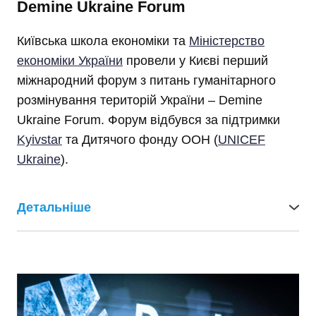
Demine Ukraine Forum
Київська школа економіки та
Міністерство
економіки України
провели у Києві перший
міжнародний форум з питань гуманітарного
розмінування територій України – Demine
Ukraine Forum. Форум відбувся за підтримки
Kyivstar
та Дитячого фонду ООН (
UNICEF
Ukraine
).
Детальніше
Форум відкривали Прем’єр-міністр
України
Денис Шмигаль
, Перший віцепрем’єр-міністр -
Міністр економіки України Юлія Свириденко,
Надзвичайний і Повноважний Посол Японії в
Україні Кунінорі Мацуда та Надзвичайний і