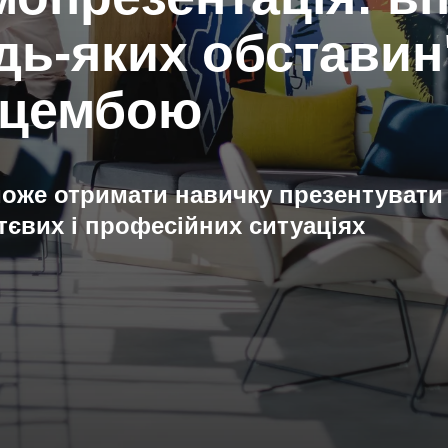
удь-яких обстави
ацембою
оже отримати навичку презентувати с
тєвих і професійних ситуаціях