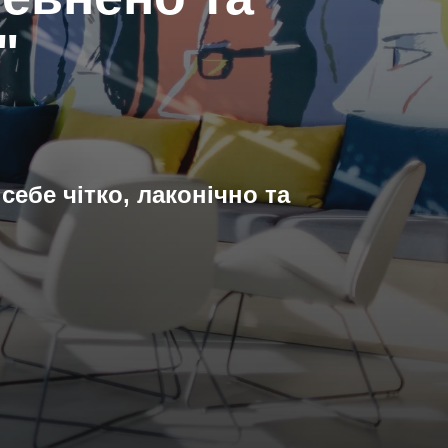
н"
ебе чітко, лаконічно та