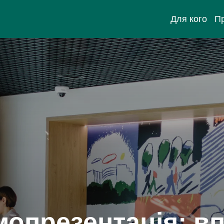
Для кого
П
опрезентація: вп