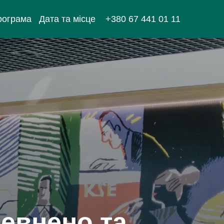
рограма
Дата та місце
+380 67 441 01 11
евнено та