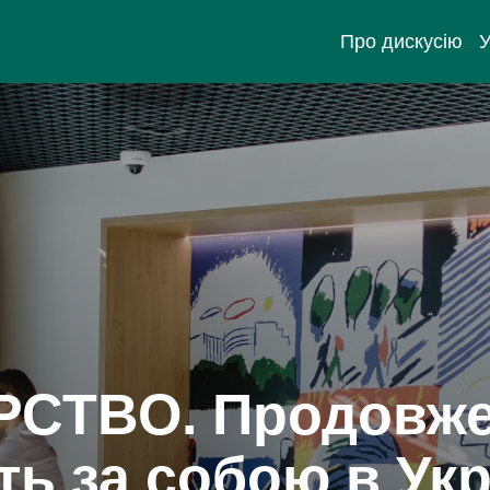
Про дискусію
У
СТВО. Продовже
ь за собою в Укра