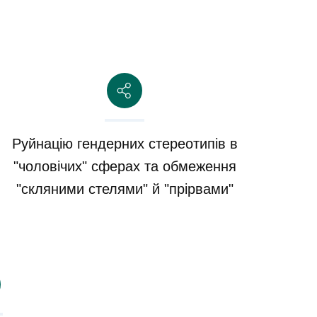
Руйнацію гендерних стереотипів в
"чоловічих" сферах та обмеження
"скляними стелями" й "прірвами"