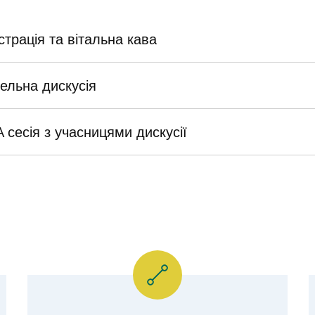
страція та вітальна кава
нельна дискусія
A сесія з учасницями дискусії