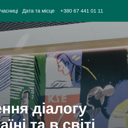
часниці
Дата та місце
+380 67 441 01 11
ння діалогу
їні та в світі