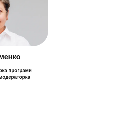
менко
рка програми
, модераторка