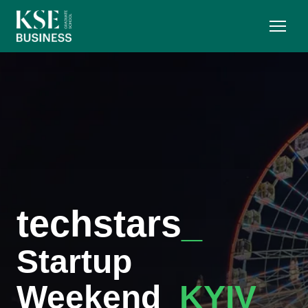
techstars
_
Startup
Weekend_
KYIV