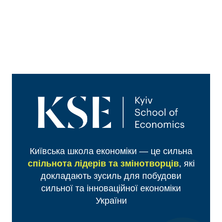
учасниці з інших міст самостійно забезпечують
себе житлом на період проведення події.
Витрати на проживання та транспортні витрати
також покладаються на учасників та учасниць.
Організатори забезпечують команди
харчуванням протягом заходу.
Київська школа економіки — це сильна
спільнота лідерів та змінотворців
, які
докладають зусиль для побудови
сильної та інноваційної економіки
України