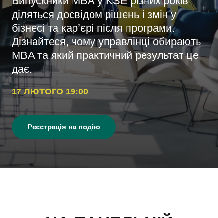
Випускники MBA у KSE різних років
діляться досвідом рішень і змін у
бізнесі та кар’єрі після програми.
Дізнайтеся, чому управлінці обирають
MBA та який практичний результат це
дає.
17 ЛЮТОГО 19:00
Реєстрація на подію