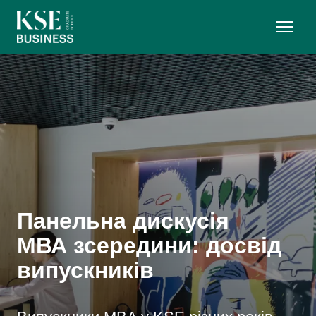
Панельна дискусія
МВА зсередини: досвід
випускників